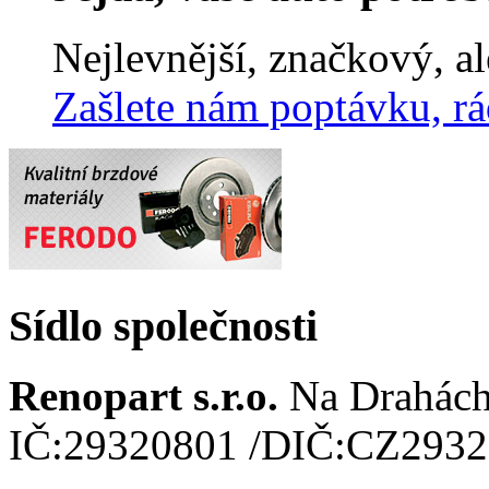
Nejlevnější, značkový, a
Zašlete nám poptávku, r
Sídlo společnosti
Renopart s.r.o.
Na Drahác
IČ:29320801
/
DIČ:CZ2932